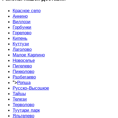
Красное село
Аннино
Виллози
Горбунки
Горелово
Кипень
Куттузи
Лаголово
Малое Карлино
Новоселье
Пигелево
Пикколово
Разбегаево
">
Ропша
Русско-Высоцкое
Тайцы
Телези
Терволово
Туутари парк
Яльгелево