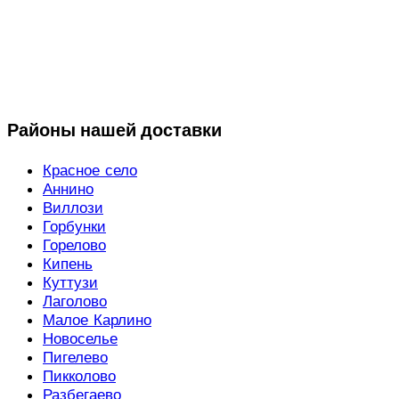
Районы нашей доставки
Красное село
Аннино
Виллози
Горбунки
Горелово
Кипень
Куттузи
Лаголово
Малое Карлино
Новоселье
Пигелево
Пикколово
Разбегаево