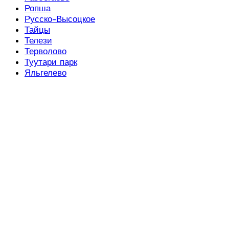
Ропша
Русско-Высоцкое
Тайцы
Телези
Терволово
Туутари парк
Яльгелево