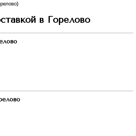
оставкой в Горелово
елово
релово