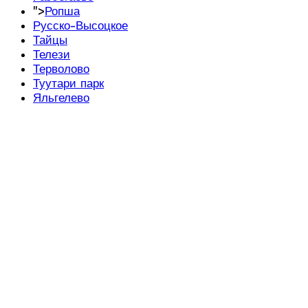
">
Ропша
Русско-Высоцкое
Тайцы
Телези
Терволово
Туутари парк
Яльгелево