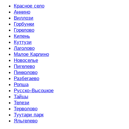
Красное село
Аннино
Виллози
Горбунки
Горелово
Кипень
Куттузи
Лаголово
Малое Карлино
Новоселье
Пигелево
Пикколово
Разбегаево
Ропша
Русско-Высоцкое
Тайцы
Телези
Терволово
Туутари парк
Яльгелево