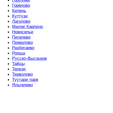
Горелово
Кипень
Куттузи
Лаголово
Малое Карлино
Новоселье
Пигелево
Пикколово
Разбегаево
Ропша
Русско-Высоцкое
Тайцы
Телези
Терволово
Туутари парк
Яльгелево