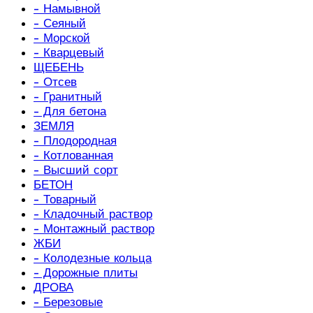
- Намывной
- Сеяный
- Морской
- Кварцевый
ЩЕБЕНЬ
- Отсев
- Гранитный
- Для бетона
ЗЕМЛЯ
- Плодородная
- Котлованная
- Высший сорт
БЕТОН
- Товарный
- Кладочный раствор
- Монтажный раствор
ЖБИ
- Колодезные кольца
- Дорожные плиты
ДРОВА
- Березовые