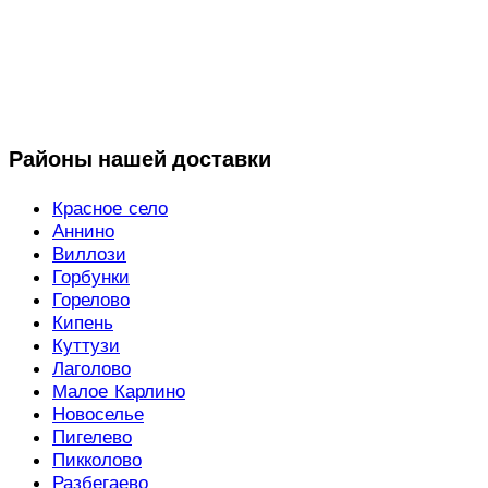
Районы нашей доставки
Красное село
Аннино
Виллози
Горбунки
Горелово
Кипень
Куттузи
Лаголово
Малое Карлино
Новоселье
Пигелево
Пикколово
Разбегаево