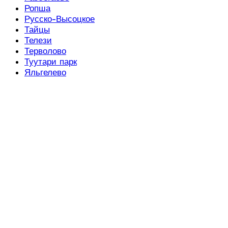
Ропша
Русско-Высоцкое
Тайцы
Телези
Терволово
Туутари парк
Яльгелево