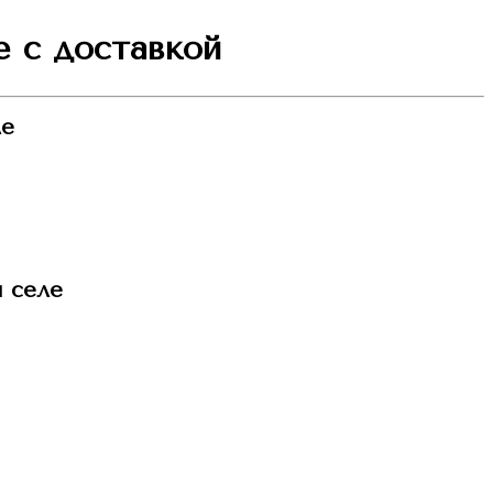
е с доставкой
ле
м селе