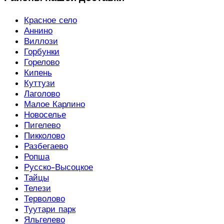
Красное село
Аннино
Виллози
Горбунки
Горелово
Кипень
Куттузи
Лаголово
Малое Карлино
Новоселье
Пигелево
Пикколово
Разбегаево
Ропша
Русско-Высоцкое
Тайцы
Телези
Терволово
Туутари парк
Яльгелево